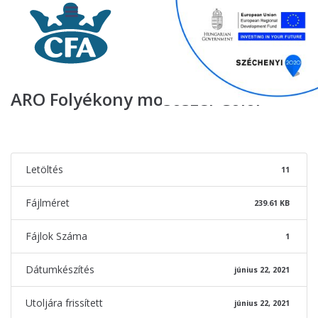
ARO Folyékony mosószer Color
Letöltés
11
Fájlméret
239.61 KB
Fájlok Száma
1
Dátumkészítés
június 22, 2021
Utoljára frissített
június 22, 2021