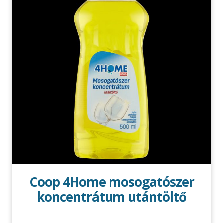
Coop 4Home mosogatószer
koncentrátum utántöltő