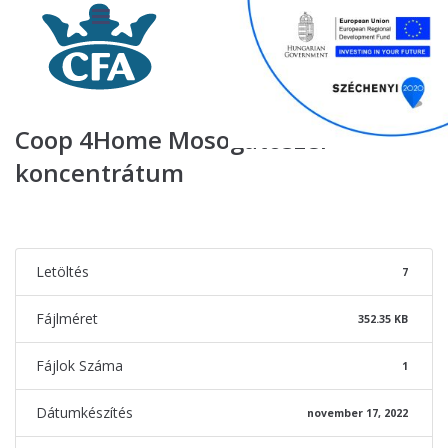
Coop 4Home Mosogatószer
koncentrátum
Letöltés
7
Fájlméret
352.35 KB
Fájlok Száma
1
Dátumkészítés
november 17, 2022