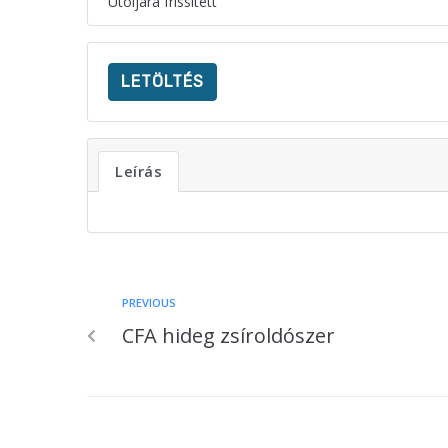
Utoljára frissített
LETÖLTÉS
Leírás
PREVIOUS
CFA hideg zsíroldószer