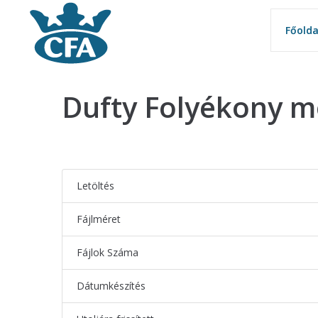
Főolda
Főolda
Dufty Folyékony m
Letöltés
Fájlméret
Fájlok Száma
Dátumkészítés