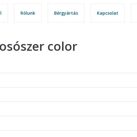
l
l
Rólunk
Rólunk
Bérgyártás
Bérgyártás
Kapcsolat
Kapcsolat
osószer color