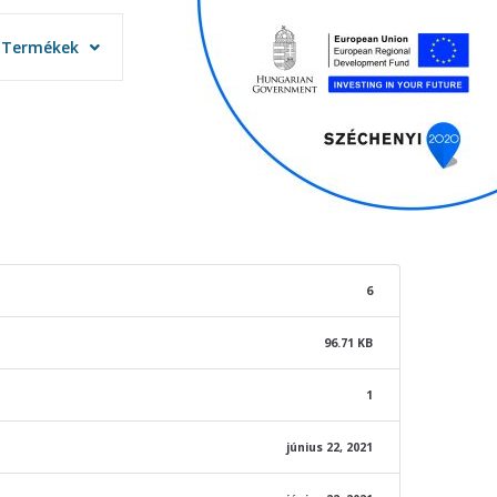
Termékek
Termékek
6
96.71 KB
1
június 22, 2021