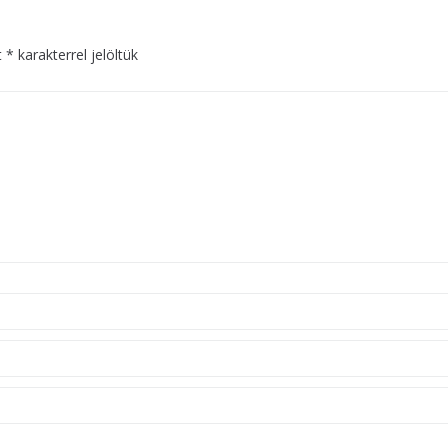
t
*
karakterrel jelöltük