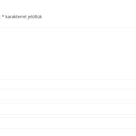
t
*
karakterrel jelöltük