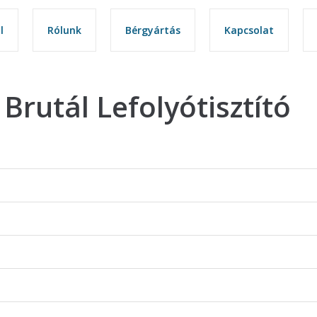
l
l
Rólunk
Rólunk
Bérgyártás
Bérgyártás
Kapcsolat
Kapcsolat
Brutál Lefolyótisztító