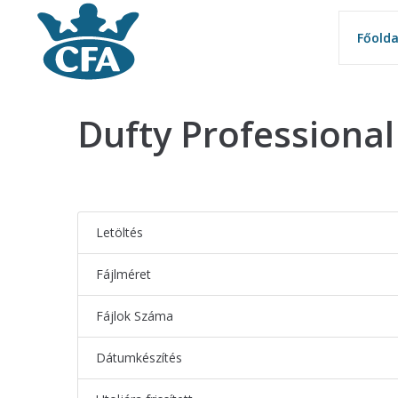
Főolda
Főolda
Dufty Professional 
Letöltés
Fájlméret
Fájlok Száma
Dátumkészítés