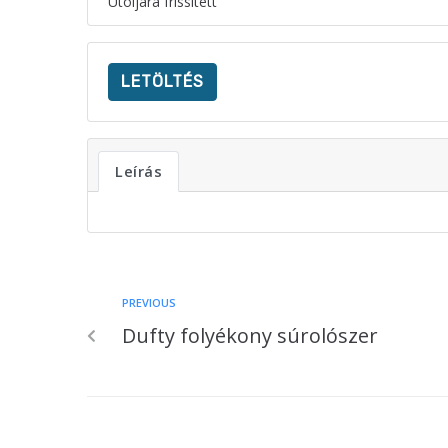
Utoljára frissített
LETÖLTÉS
Leírás
PREVIOUS
Dufty folyékony súrolószer