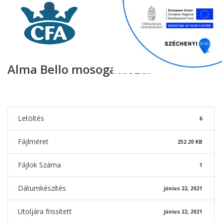
Alma Bello mosogatószer
Letöltés
6
Fájlméret
252.20 KB
Fájlok Száma
1
Dátumkészítés
június 22, 2021
Utoljára frissített
június 22, 2021