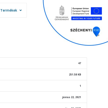
Termékek
Termékek
47
251.58 KB
1
június 22, 2021