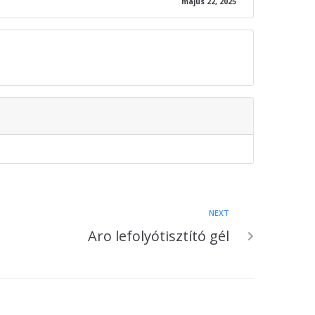
május 22, 2025
NEXT
Aro lefolyótisztító gél