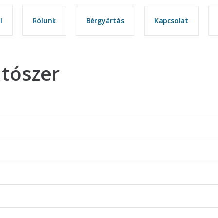
l
l
Rólunk
Rólunk
Bérgyártás
Bérgyártás
Kapcsolat
Kapcsolat
atószer