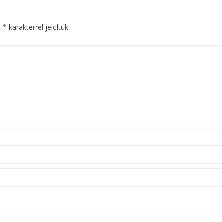
t
*
karakterrel jelöltük