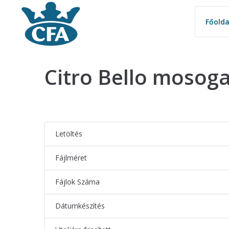
Főolda
Főolda
Citro Bello mosog
Letöltés
Fájlméret
Fájlok Száma
Dátumkészítés