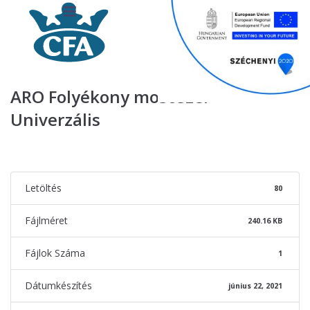
ARO Folyékony mosószer
Univerzális
Letöltés
80
Fájlméret
240.16 KB
Fájlok Száma
1
Dátumkészítés
június 22, 2021