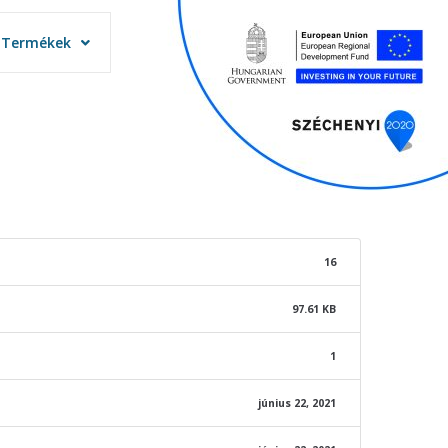
Termékek
Termékek
16
97.61 KB
1
június 22, 2021