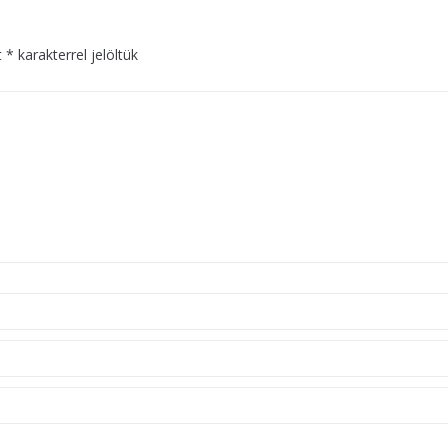
t
*
karakterrel jelöltük