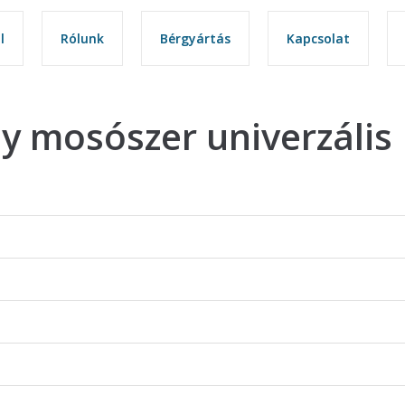
l
l
Rólunk
Rólunk
Bérgyártás
Bérgyártás
Kapcsolat
Kapcsolat
y mosószer univerzális