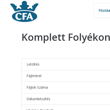
Főolda
Főolda
Komplett Folyékon
Letöltés
Fájlméret
Fájlok Száma
Dátumkészítés