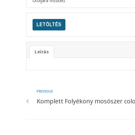
Utoljára frissített
LETÖLTÉS
Leírás
PREVIOUS
Komplett Folyékony mosószer col