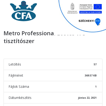
Metro Professional Ecetes WC
tisztítószer
Letöltés
57
Fájlméret
369.57 KB
Fájlok Száma
1
Dátumkészítés
június 22, 2021